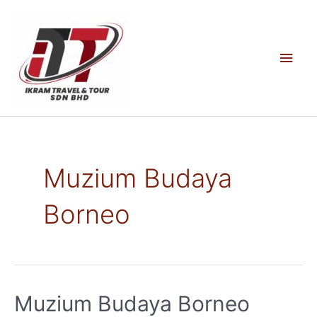
Skip
to
content
Main
Men
Muzium Budaya
Borneo
Muzium Budaya Borneo