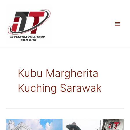
Skip
to
content
Main
Men
Kubu Margherita
Kuching Sarawak