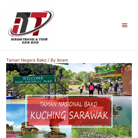
Skip
to
content
Main
Men
Taman Negara Bako
/ By
Ikram